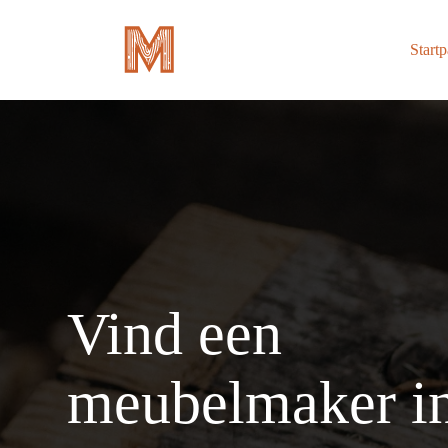
Skip
to
content
Start
Vind een
meubelmaker i