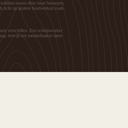
schillen tussen deze twee beroepen.
h richt op grotere houtwerken zoals
en verschillen. Een schrijnwerker
trap, terwijl een meubelmaker meer
.