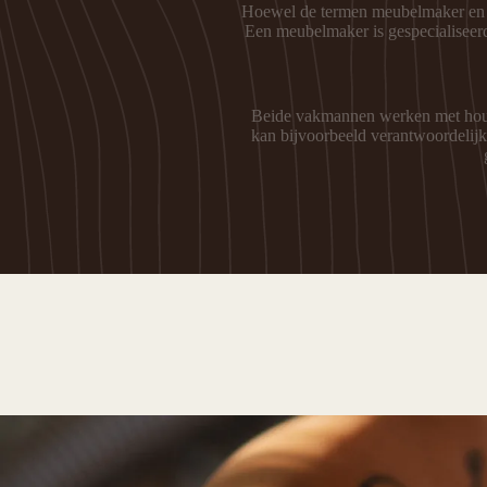
Hoewel de termen meubelmaker en sc
Een meubelmaker is gespecialiseerd
Beide vakmannen werken met hout 
kan bijvoorbeeld verantwoordelijk