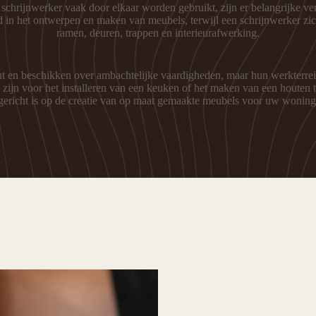
hrijnwerker vaak door elkaar worden gebruikt, zijn er belangrijke ver
 in het ontwerpen en maken van meubels, terwijl een schrijnwerker zic
ramen, deuren, trappen en interieurafwerking.
en beschikken over ambachtelijke vaardigheden, maar hun werkterrein
 zijn voor het installeren van een keuken of het maken van een houten 
gericht is op de creatie van op maat gemaakte meubels voor uw woning